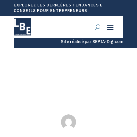
EXPLOREZ LES DERNIÈRES TENDANCES ET
CONSEILS POUR ENTREPRENEURS
Site réalisé par SEPIA-Digicom
Épargne salariale : les bénéfices
du conjoint dans l’entreprise
Juil 19, 2025
|
Divers
|
0 commentaires