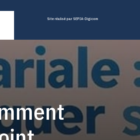
Site réalisé par SEPIA-Digicom
comment
oint