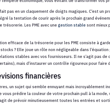
ne tempête économique, vous évitant de transformer vos pré
 fait pas en un claquement de doigts magiques. C’est un p
ré la tentation de courir après le prochain grand événeme
de trésorerie. Les PME avec une
gestion stable
sont mieux p
ion efficace de la trésorerie pour les PME consiste à garder
s stocks ? Elle joue un rôle non négligeable dans l’équatio
lations stables avec vos fournisseurs. Il ne s’agit pas de 
rtains), mais d’instaurer un contrôle rigoureux pour faire de
évisions financières
ières, un sujet qui semble ennuyant mais incroyablement 
e vous prédire la couleur de votre prochain pull à la mode,
agit de prévoir minutieusement toutes les entrées et sorti