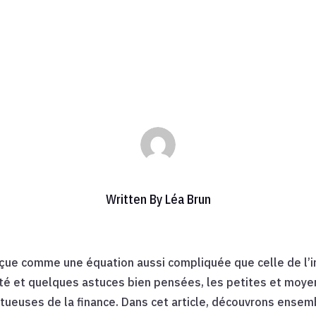
Août 9, 2025
|
Divers
|
0 commentaires
Written By
Léa Brun
çue comme une équation aussi compliquée que celle de l’inv
tivité et quelques astuces bien pensées, les petites et mo
ueuses de la finance. Dans cet article, découvrons ensemb