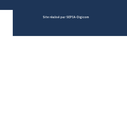
Site réalisé par SEPIA-Digicom
ur petites
rises