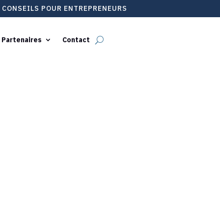
T CONSEILS POUR ENTREPRENEURS
 Partenaires
Contact
e trésorerie po
oyennes entrep