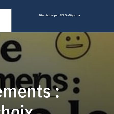
Site réalisé par SEPIA-Digicom
ements :
choix