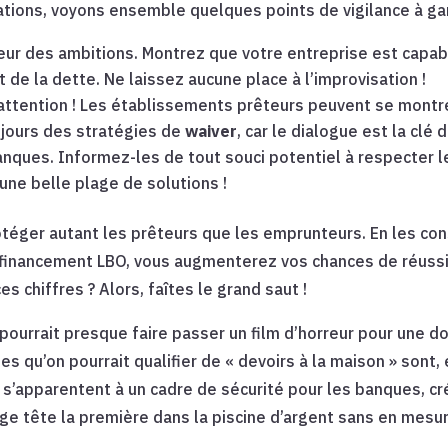
ions, voyons ensemble quelques points de vigilance à gard
teur des ambitions. Montrez que votre entreprise est capabl
de la dette. Ne laissez aucune place à l’improvisation !
attention ! Les établissements prêteurs peuvent se montr
jours des stratégies de
waiver
, car le dialogue est la clé 
anques. Informez-les de tout souci potentiel à respecter 
une belle plage de solutions !
otéger autant les prêteurs que les emprunteurs. En les c
 financement LBO, vous augmenterez vos chances de réussi
s chiffres ? Alors, faîtes le grand saut !
 pourrait presque faire passer un film d’horreur pour une 
ses qu’on pourrait qualifier de « devoirs à la maison » sont,
s s’apparentent à un cadre de sécurité pour les banques, c
e tête la première dans la piscine d’argent sans en mesu