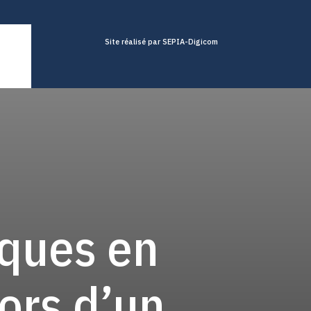
Site réalisé par SEPIA-Digicom
nques en
ors d’un