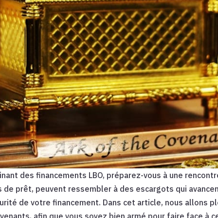
scinant des financements LBO, préparez-vous à une rencontr
s de prêt, peuvent ressembler à des escargots qui avancen
écurité de votre financement. Dans cet article, nous allons
enants, afin que vous soyez bien armé pour faire face à c