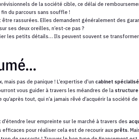
prévisionnels de la société cible, ce délai de remboursemen
 fin du parcours sans souffle !
t être rassurées. Elles demandent généralement des garant
ur ses deux oreilles, n’est-ce pas ?
fier les petits détails… Ils peuvent souvent se transforme
ésumé…
x, mais pas de panique ! L’expertise d’un
cabinet spécialis
pourront vous guider à travers les méandres de la
structure
qu’après tout, qui n’a jamais rêvé d’acquérir la société d
 d’étendre leur empreinte sur le marché à travers des
acqu
 efficaces pour réaliser cela est de recourir aux
prêts
. Ma
trop de ressorts ! Trouver le bon type de financement est 