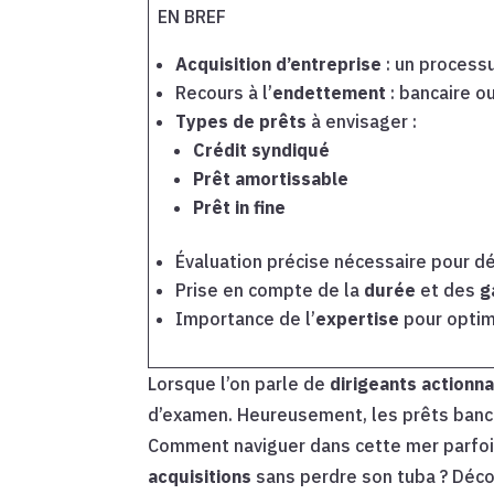
EN BREF
Acquisition d’entreprise
: un process
Recours à l’
endettement
: bancaire o
Types de prêts
à envisager :
Crédit syndiqué
Prêt amortissable
Prêt in fine
Évaluation précise nécessaire pour d
Prise en compte de la
durée
et des
g
Importance de l’
expertise
pour optim
Lorsque l’on parle de
dirigeants actionna
d’examen. Heureusement, les prêts banca
Comment naviguer dans cette mer parfois
acquisitions
sans perdre son tuba ? Déco