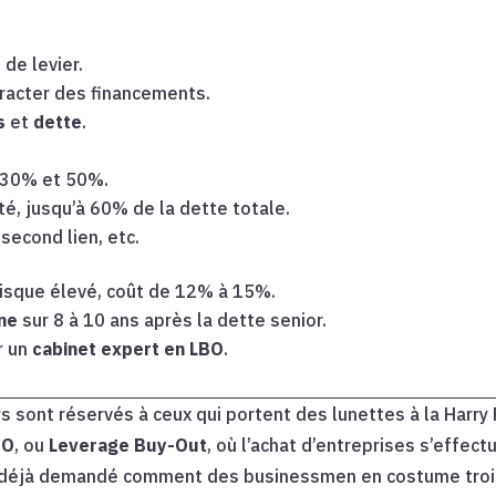
 de levier.
racter des financements.
s
et
dette
.
e 30% et 50%.
té, jusqu’à 60% de la dette totale.
second lien, etc.
risque élevé, coût de 12% à 15%.
ne
sur 8 à 10 ans après la dette senior.
r un
cabinet expert en LBO
.
s sont réservés à ceux qui portent des lunettes à la Harr
BO
, ou
Leverage Buy-Out
, où l’achat d’entreprises s’effe
s déjà demandé comment des businessmen en costume trois