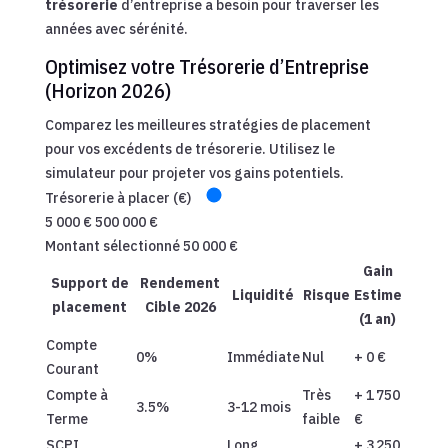
trésorerie
d’entreprise a besoin pour traverser les
années avec sérénité.
Optimisez votre Trésorerie d’Entreprise
(Horizon 2026)
Comparez les meilleures stratégies de placement
pour vos excédents de trésorerie. Utilisez le
simulateur pour projeter vos gains potentiels.
Trésorerie à placer (€)
5 000 €
500 000 €
Montant sélectionné
50 000 €
Gain
Support de
Rendement
Liquidité
Risque
Estime
placement
Cible 2026
(1 an)
Compte
0%
Immédiate
Nul
+ 0 €
Courant
Compte à
Très
+ 1 750
3.5%
3-12 mois
Terme
faible
€
SCPI
Long
+ 3 250